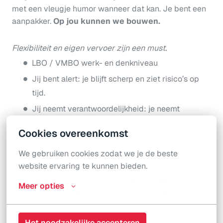
met een vleugje humor wanneer dat kan. Je bent een
aanpakker.
Op jou kunnen we bouwen.
Flexibiliteit en eigen vervoer zijn een must.
LBO / VMBO werk- en denkniveau
Jij bent alert: je blijft scherp en ziet risico’s op
tijd.
Jij neemt verantwoordelijkheid: je neemt
initiatief, spreekt mensen aan en grijpt in waar
Cookies overeenkomst
nodig.
We gebruiken cookies zodat we je de beste 
Heb je al ervaring als brandwacht, heetwerkwacht,
website ervaring te kunnen bieden.
mangatwacht, buitenwacht, gasmetrist of
veiligheidswacht? Dan kan je direct aan de slag!
Meer opties
Geen ervaring? Geen probleem — wij leiden je op.
Het noodzakelijke accepteren