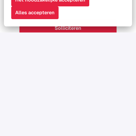
Alles accepteren
Solliciteren
of
Apply with Indeed
onbeschikbaar
Cookies bijwerken
Deel vacature
Goes
,
Zeeland
,
Nederland
TSA Safety Services
16 - 40 uur per week