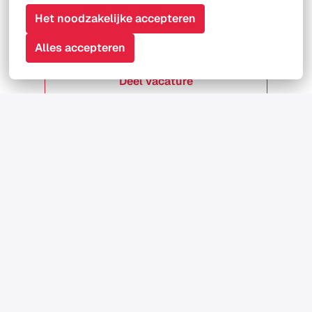
Apply with Indeed
onbeschikbaar
Het noodzakelijke accepteren
Cookies bijwerken
Alles accepteren
Deel vacature
's-Hertogenbosch
,
Noord-Brabant
,
Nederland
•
+16 meer
TSD Group
16 - 40 uur per week
Deeltijds, bepaalde tijd
Schrijf je in voor 