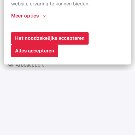
Apply with Indeed
onbeschikbaar
website ervaring te kunnen bieden.
Cookies bijwerken
Meer opties
Deel vacature
Het noodzakelijke accepteren
Rotterdam
,
Zuid-Holland
,
Nederland
•
+7 meer
Alles accepteren
€ 4.000 - € 8.000 per maand
Arbosupport
36 - 40 uur per week
Fulltime, Onbepaalde tijd
Schrijf je in voor 