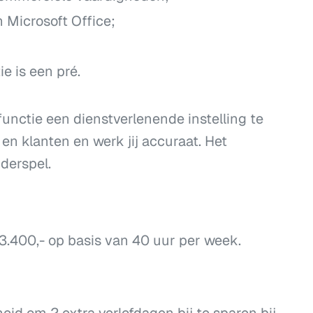
Microsoft Office;
e is een pré.
functie een dienstverlenende instelling te
 en klanten en werk jij accuraat. Het
derspel.
3.400,- op basis van 40 uur per week.
d om 2 extra verlofdagen bij te sparen bij